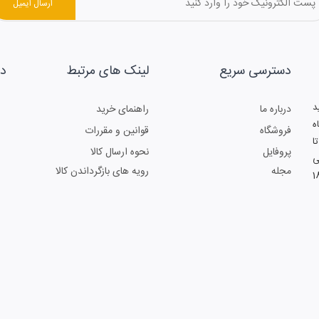
ارسال ایمیل
دسترسی سریع
لینک های مرتبط
د
د
درباره ما
راهنمای خرید
3- فروشگاه
فروشگاه
قوانین و مقررات
تا
پروفایل
نحوه ارسال کالا
نبه:8:30الی 16:00 جمعه:10:00الی
مجله
رویه های بازگرداندن کالا