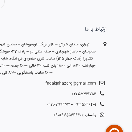
ارتباط با ما
تهران- میدان شوش – بازار بزرگ بلورفروشان – خیابان شهی
صابونیان – پاساژ شهرداری – طبقه منفی دو – پلاک 2
کشاورز (فدک جهاز 135) ساعت کاری حضوری فروشگاه: شنبه 
چهارشنبه 8:30 الی 18:00 پنج ش
16:00 ساعت پاسخگویی 8:30 الی 18
fadakjahazorg@gmail.com
021-55321782
09195646401 -- 09190399473
واتساپ :
5646401(919)98+