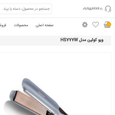
09195646401
0
صفحه اصلی
محصولات
فروش
ویو کوئین مدل HS777W